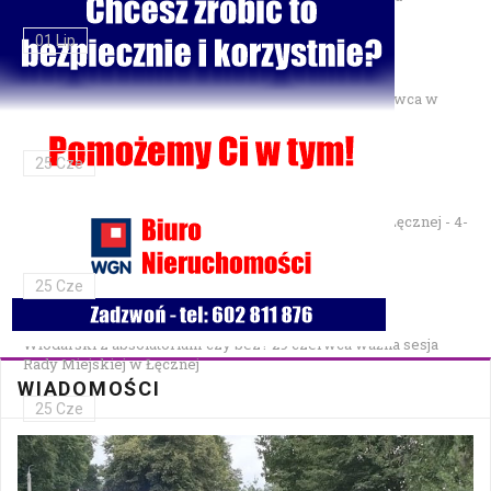
01 Lip
Gminne Zawody Sportowo-Pożarnicze OSP — 28 czerwca w
Parku Podzamcze
25 Cze
XXVII Festiwal Kapel Ulicznych i Podwórkowych w Łęcznej - 4-
5 lipca w Parku na Podzamczu
25 Cze
Włodarski z absolutorium czy bez? 29 czerwca ważna sesja
Rady Miejskiej w Łęcznej
WIADOMOŚCI
25 Cze
Bezpłatna mammografia w Cycowie