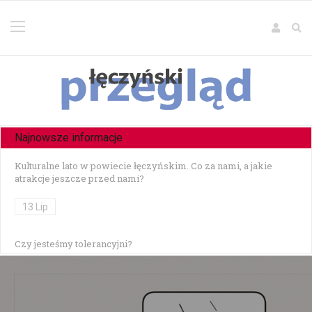
Najnowsze informacje
Kulturalne lato w powiecie łęczyńskim. Co za nami, a jakie
atrakcje jeszcze przed nami?
13 Lip
Czy jesteśmy tolerancyjni?
10 Lip
Czołowe zderzenie w Zezulinie Niższym — 19-latek stracił