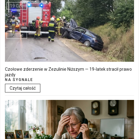
19 Cze
Walne Zgromadzenie w SM "Batory" już 19 czerwca w Łęcznej
18 Cze
Czołowe zderzenie w Zezulinie Niższym — 19-latek stracił prawo
jazdy
NA SYGNALE
Czytaj całość