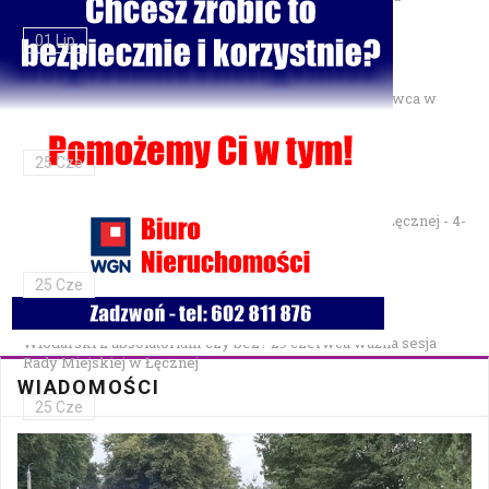
01 Lip
Gminne Zawody Sportowo-Pożarnicze OSP — 28 czerwca w
Parku Podzamcze
25 Cze
XXVII Festiwal Kapel Ulicznych i Podwórkowych w Łęcznej - 4-
5 lipca w Parku na Podzamczu
25 Cze
Włodarski z absolutorium czy bez? 29 czerwca ważna sesja
Rady Miejskiej w Łęcznej
WIADOMOŚCI
25 Cze
Bezpłatna mammografia w Cycowie