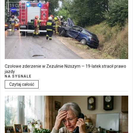
19 Cze
Walne Zgromadzenie w SM "Batory" już 19 czerwca w Łęcznej
18 Cze
Czołowe zderzenie w Zezulinie Niższym — 19-latek stracił prawo
jazdy
NA SYGNALE
Czytaj całość