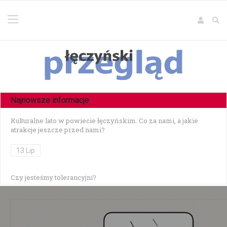
Najnowsze informacje
Kulturalne lato w powiecie łęczyńskim. Co za nami, a jakie
atrakcje jeszcze przed nami?
13 Lip
Czy jesteśmy tolerancyjni?
10 Lip
Czołowe zderzenie w Zezulinie Niższym — 19-latek stracił