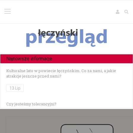
Najnowsze informacje
Kulturalne lato w powiecie łęczyńskim. Co za nami, a jakie
atrakcje jeszcze przed nami?
13 Lip
Czy jesteśmy tolerancyjni?
10 Lip
Czołowe zderzenie w Zezulinie Niższym — 19-latek stracił