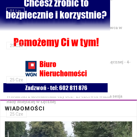
01 Lip
Gminne Zawody Sportowo-Pożarnicze OSP — 28 czerwca w
Parku Podzamcze
25 Cze
XXVII Festiwal Kapel Ulicznych i Podwórkowych w Łęcznej - 4-
5 lipca w Parku na Podzamczu
25 Cze
Włodarski z absolutorium czy bez? 29 czerwca ważna sesja
Rady Miejskiej w Łęcznej
WIADOMOŚCI
25 Cze
Bezpłatna mammografia w Cycowie