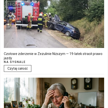
19 Cze
Walne Zgromadzenie w SM "Batory" już 19 czerwca w Łęcznej
18 Cze
Czołowe zderzenie w Zezulinie Niższym — 19-latek stracił prawo
jazdy
NA SYGNALE
Czytaj całość