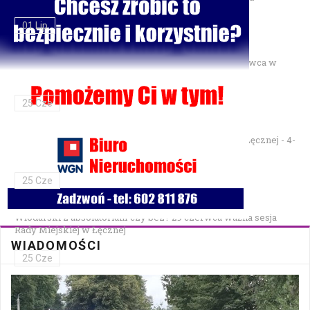
01 Lip
Gminne Zawody Sportowo-Pożarnicze OSP — 28 czerwca w
Parku Podzamcze
25 Cze
XXVII Festiwal Kapel Ulicznych i Podwórkowych w Łęcznej - 4-
5 lipca w Parku na Podzamczu
25 Cze
Włodarski z absolutorium czy bez? 29 czerwca ważna sesja
Rady Miejskiej w Łęcznej
WIADOMOŚCI
25 Cze
Bezpłatna mammografia w Cycowie