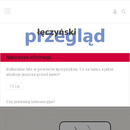
Najnowsze informacje
Kulturalne lato w powiecie łęczyńskim. Co za nami, a jakie
atrakcje jeszcze przed nami?
13 Lip
Czy jesteśmy tolerancyjni?
10 Lip
Czołowe zderzenie w Zezulinie Niższym — 19-latek stracił