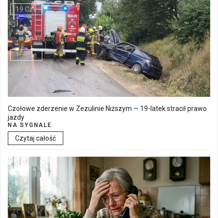
19 Cze
Walne Zgromadzenie w SM "Batory" już 19 czerwca w Łęcznej
18 Cze
Czołowe zderzenie w Zezulinie Niższym — 19-latek stracił prawo
jazdy
NA SYGNALE
Czytaj całość