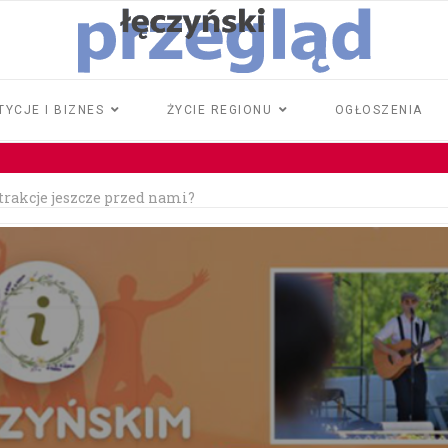
TYCJE I BIZNES
ŻYCIE REGIONU
OGŁOSZENIA
atrakcje jeszcze przed nami?
rawo jazdy
iła 18 tysięcy złotych