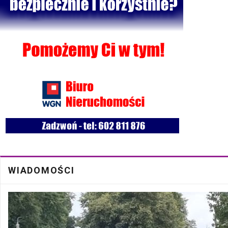
Bezpłatna mammografia w Cycowie
19 Cze
Walne Zgromadzenie w SM "Batory" już 19 czerwca w Łęcznej
18 Cze
WIADOMOŚCI