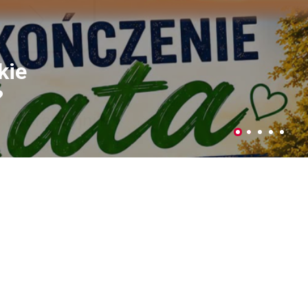
ujemy plony
czniów
Parku Podzamcze
 4-5 lipca w Parku na Podzamczu
dy Miejskiej w Łęcznej