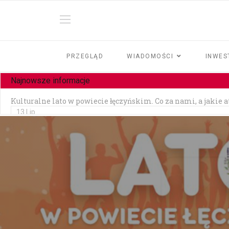
PRZEGLĄD
WIADOMOŚCI
INWES
Najnowsze informacje
Kulturalne lato w powiecie łęczyńskim. Co za nami, a jakie 
13 Lip
Czy jesteśmy tolerancyjni?
10 Lip
Czołowe zderzenie w Zezulinie Niższym — 19-latek stracił p
10 Lip
Zainstalowała aplikację na prośbę „pracownika banku" — strac
06 Lip